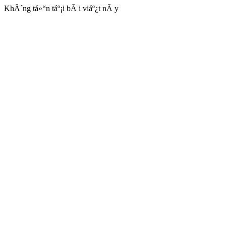
KhĂ´ng tá»“n táº¡i bĂ i viáº¿t nĂ y