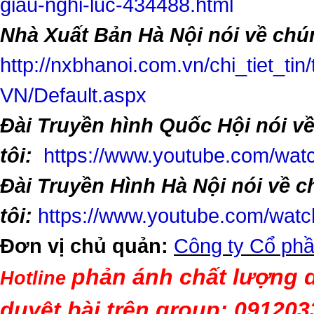
giau-nghi-luc-434488.html
Nhà Xuất Bản Hà Nội nói về chún
http://nxbhanoi.com.vn/chi_tiet_tin
VN/Default.aspx
Đài Truyền hình Quốc Hội nói v
tôi:
https://www.youtube.com/w
Đài Truyền Hình Hà Nội nói về 
tôi:
https://www.youtube.com/wa
Đơn vị chủ quản:
Công ty Cổ phầ
phản ánh chất lượng d
Hotline
duyệt bài trên group: 09120