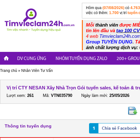
Hôm qua
(07/08/2026)
có
4.763
việc có thêm:
1.700
vị trí
tuyển 
Mỗi
thành viên
được MIỄ
tin lên đầu và
tạo 100 CV
4 web
Timvieclam24h.co
Group TUYỂN DỤNG
.
Tả
ánh chất lượng dịch vụ: 
DV CUNG ỨNG
NHÓM TUYỂN DỤNG ZALO
200+ GROU
Trang chủ
»
Nhân Viên Tư Vấn
Vị trí CTY NESAN Xây Nhà Trọn Gói tuyển sales, kế toán & t
Lượt xem:
261
Mã:
VTN035790
Ngày làm mới:
25/05/2026
Thông tin tuyển dụng