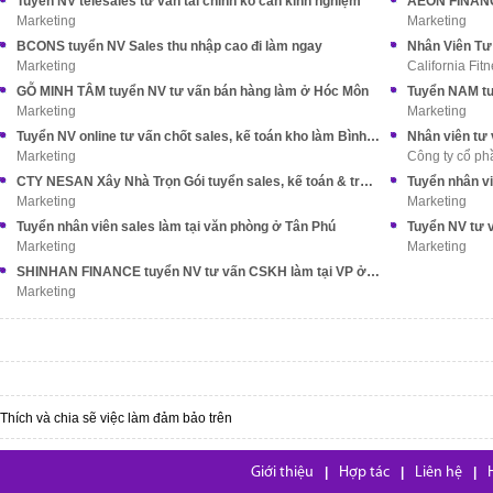
Tuyển NV telesales tư vấn tài chính ko cần kinh nghiệm
AEON FINANCE
Marketing
Marketing
BCONS tuyển NV Sales thu nhập cao đi làm ngay
Marketing
California Fit
GỖ MINH TÂM tuyển NV tư vấn bán hàng làm ở Hóc Môn
Marketing
Marketing
Tuyển NV online tư vấn chốt sales, kế toán kho làm Bình Tân
Nhân viên tư
Marketing
Công ty cổ phầ
CTY NESAN Xây Nhà Trọn Gói tuyển sales, kế toán & trợ lý TGĐ
Tuyển nhân v
Marketing
Marketing
Tuyển nhân viên sales làm tại văn phòng ở Tân Phú
Marketing
Marketing
SHINHAN FINANCE tuyển NV tư vấn CSKH làm tại VP ở Tân Bình
Marketing
Thích và chia sẽ việc làm đảm bảo trên
Giới thiệu
|
Hợp tác
|
Liên hệ
|