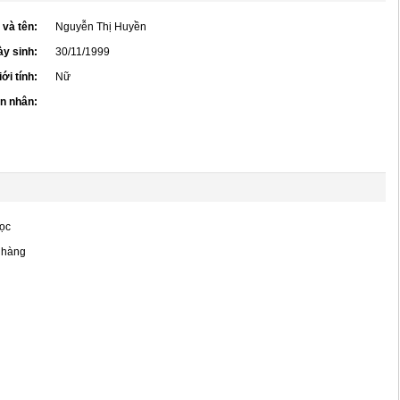
 và tên:
Nguyễn Thị Huyền
y sinh:
30/11/1999
iới tính:
Nữ
ôn nhân:
ọc
 hàng