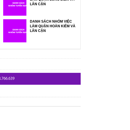
LÂN CẬN
DANH SÁCH NHÓM VIỆC
LÀM QUẬN HOÀN KIẾM VÀ
LÂN CẬN
8.766.639