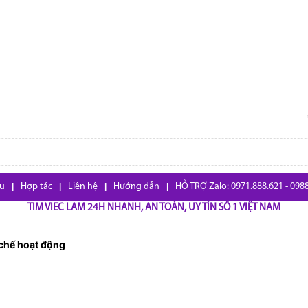
ệu
|
Hợp tác
|
Liên hệ
|
Hướng dẫn
|
HỖ TRỢ Zalo: 0971.888.621 - 098
TIM VIEC LAM 24H NHANH, AN TOÀN, UY TÍN SỐ 1 VIỆT NAM
chế hoạt động