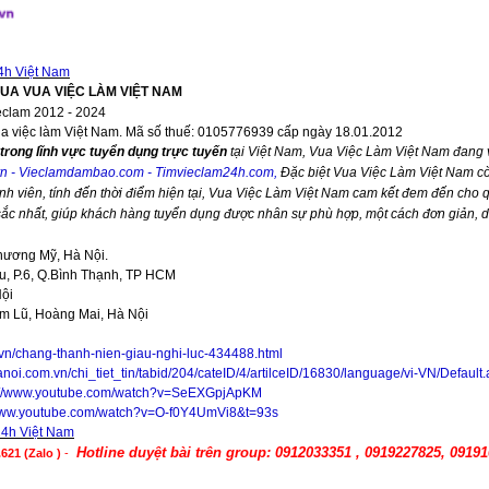
4h Việt Nam
VUA VUA VIỆC LÀM VIỆT NAM
eclam 2012 - 2024
ua việc làm Việt Nam. Mã số thuế: 0105776939 cấp ngày 18.01.2012
trong lĩnh vực tuyển dụng trực tuyến
tại Việt Nam,
Vua Việc Làm Việt Nam
đang v
vn
-
Vieclamdambao.com
-
Timvieclam24h.com
,
Đặc biệt
Vua Việc Làm Việt Nam
cò
nh viên, tính đến thời điểm hiện tại,
Vua Việc Làm Việt Nam
cam kết đem đến cho qu
 sắc nhất, giúp khách hàng tuyển dụng được nhân sự phù hợp, một cách đơn giản, 
hương Mỹ, Hà Nội.
, P.6, Q.Bình Thạnh, TP HCM
Nội
im Lũ, Hoàng Mai, Hà Nội
.vn/chang-thanh-nien-giau-nghi-luc-434488.html
anoi.com.vn/chi_tiet_tin/tabid/204/cateID/4/artilceID/16830/language/vi-VN/Default
://www.youtube.com/watch?v=SeEXGpjApKM
/www.youtube.com/watch?v=O-f0Y4UmVi8&t=93s
24h Việt Nam
Hotline duyệt bài trên group: 0912033351 , 0919227825, 0919
621 (Zalo )
-