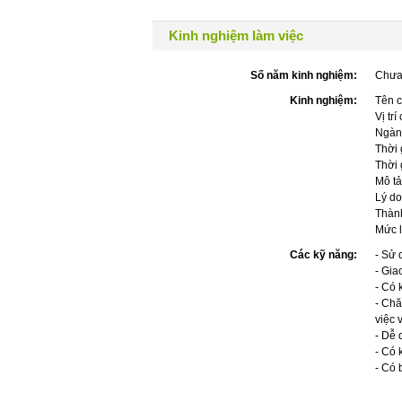
Kinh nghiệm làm việc
Số năm kinh nghiệm:
Chưa
Kinh nghiệm:
Tên c
Vị trí
Ngàn
Thời 
Thời 
Mô tả
Lý do
Thành
Mức 
Các kỹ năng:
- Sử 
- Gia
- Có 
- Chă
việc 
- Dễ 
- Có 
- Có 