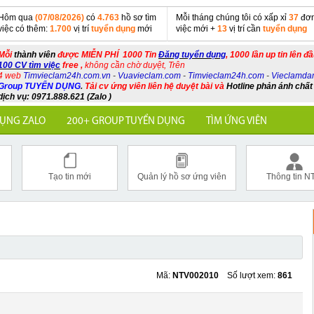
Hôm qua
(07/08/2026)
có
4.763
hồ sơ tìm
Mỗi tháng chúng tôi có xấp xỉ
37
đơn
việc có thêm:
1.700
vị trí
tuyển dụng
mới
việc mới +
13
vị trí cần
tuyển dụng
Mỗi
thành viên
được MIỄN PHÍ 1000 Tin
Đăng tuyển dụng
, 1000 lần up tin lên đ
100 CV tìm việc
free ,
không cần chờ duyệt, Trên
4 web
Timvieclam24h.com.vn
-
Vuavieclam.com
-
Timvieclam24h.com
-
Vieclamda
Group TUYỂN DỤNG
.
Tải cv ứng viên liên hệ duyệt bài và
Hotline phản ánh chất
dịch vụ: 0971.888.621 (Zalo )
ỤNG ZALO
200+ GROUP TUYỂN DỤNG
TÌM ỨNG VIÊN
Tạo tin mới
Quản lý hồ sơ ứng viên
Thông tin N
Mã:
NTV002010
Số lượt xem:
861