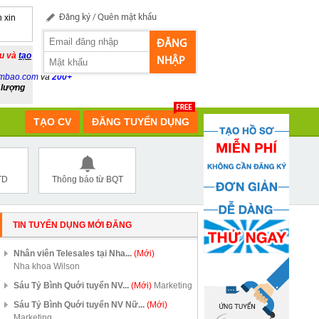
 xin
Đăng ký
/
Quên mật khẩu
ĐĂNG
ầu và
tạo
NHẬP
mbao.com
và
200+
 lượng
TẠO CV
ĐĂNG TUYỂN DỤNG
TD
Thông báo từ BQT
TIN TUYỂN DỤNG MỚI ĐĂNG
Nhân viên Telesales tại Nha...
(Mới)
Nha khoa Wilson
Sáu Tỷ Bình Quới tuyển NV...
(Mới)
Marketing
Sáu Tỷ Bình Quới tuyển NV Nữ...
(Mới)
Marketing