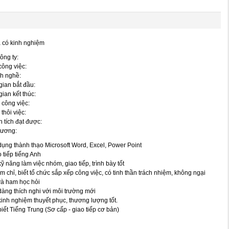
 có kinh nghiệm
ông ty:
 công việc:
h nghề:
gian bắt đầu:
gian kết thúc:
 công việc:
 thôi việc:
 tích đạt được:
lương:
dụng thành thạo Microsoft Word, Excel, Power Point
o tiếp tiếng Anh
kỹ năng làm việc nhóm, giao tiếp, trình bày tốt
m chỉ, biết tổ chức sắp xếp công việc, có tinh thần trách nhiệm, không ngại
và ham học hỏi
dàng thích nghi với môi trường mới
kinh nghiệm thuyết phục, thương lượng tốt.
biết Tiếng Trung (Sơ cấp - giao tiếp cơ bản)