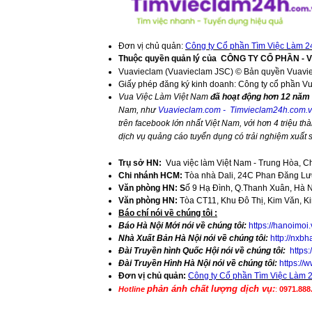
Đơn vị chủ quản:
Công ty Cổ phần Tìm Việc Làm 2
Thuộc quyền quản lý của
CÔNG TY CỔ PHẦN - 
Vuavieclam (Vuavieclam JSC) © Bản quyền Vuavi
Giấy phép đăng ký kinh doanh: Công ty cổ phần V
Vua Việc Làm Việt Nam
đã hoạt động hơn 12 năm 
Nam, như
Vuavieclam.com
-
Timvieclam24h.com.
trên facebook lớn nhất Việt Nam, với hơn 4 triệu thà
dịch vụ quảng cáo tuyển dụng có trải nghiệm xuất
Trụ sở HN:
Vua việc làm Việt Nam - Trung Hòa, C
Chi nhánh HCM:
Tòa nhà Dali, 24C Phan Đăng Lưu
Văn phòng HN: S
ố 9 Hạ Đình, Q.Thanh Xuân, Hà 
Văn phòng HN:
Tòa CT11, Khu Đô Thị, Kim Văn, K
​Báo chí nói về chúng tôi :
Báo Hà Nội Mới nói về chúng tôi:
https://hanoimoi
Nhà Xuất Bản Hà Nội nói về chúng tôi:
http://nxbh
Đài Truyền hình Quốc Hội nói về chúng tôi:
https
Đài Truyền Hình Hà Nội nói về chúng tôi:
https:/
Đơn vị chủ quản:
Công ty Cổ phần Tìm Việc Làm 
phản ánh chất lượng dịch vụ:
Hotline
:
0971.888.