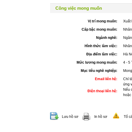
Công việc mong muốn
Vị trí mong muốn:
Xuất
Cấp bậc mong muốn:
Nhân
Ngành nghề:
Ngân
Hình thức làm việc:
Nhân 
Địa điểm làm việc:
Hà N
Mức lương mong muốn:
4 - 5 
Mục tiêu nghề nghiệp:
Mong 
Email liên hệ:
Chỉ t
ứng 
Nếu c
Điện thoại liên hệ:
hoặc
Lưu hồ sơ
In hồ sơ
Tố c