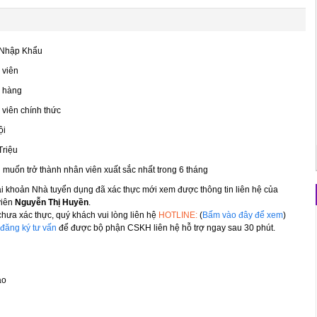
 Nhập Khẩu
 viên
 hàng
viên chính thức
ội
Triệu
muốn trở thành nhân viên xuất sắc nhất trong 6 tháng
ài khoản Nhà tuyển dụng đã xác thực mới xem được thông tin liên hệ của
viên
Nguyễn Thị Huyền
.
hưa xác thực, quý khách vui lòng liên hệ
HOTLINE:
(
Bấm vào đây để xem
)
đăng ký tư vấn
để được bộ phận CSKH liên hệ hỗ trợ ngay sau 30 phút.
áo