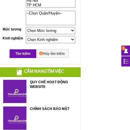
Mức lương
Kinh nghiệm
1
Tìm kiếm
Hủy tìm kiếm
CẨM NANG TÌM VIỆC
QUY CHẾ HOẠT ĐỘNG
WEBSITE
CHÍNH SÁCH BẢO MẬT