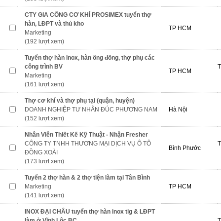
CTY GIA CÔNG CƠ KHÍ PROSIMEX tuyển thợ
hàn, LĐPT và thủ kho
TP HCM
Marketing
(192 lượt xem)
Tuyển thợ hàn inox, hàn ống đồng, thợ phụ các
công trình BV
T
TP HCM
Marketing
(161 lượt xem)
Thợ cơ khí và thợ phụ tại (quận, huyện)
DOANH NGHIỆP TƯ NHÂN ĐÚC PHƯƠNG NAM
Hà Nội
(152 lượt xem)
Nhân Viên Thiết Kế Kỹ Thuật - Nhận Fresher
CÔNG TY TNHH THƯƠNG MẠI DỊCH VỤ Ô TÔ
T
Bình Phước
ĐỒNG XOÀI
(173 lượt xem)
Tuyển 2 thợ hàn & 2 thợ tiện làm tại Tân Bình
Marketing
TP HCM
(141 lượt xem)
INOX ĐẠI CHÂU tuyển thợ hàn inox tig & LĐPT
làm ở Vĩnh Lộc BC
T