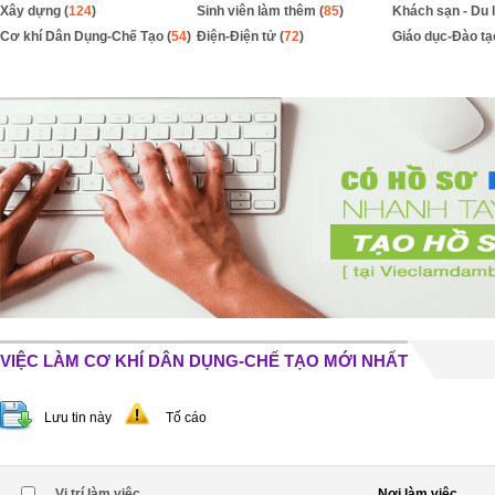
Xây dựng (
124
)
Sinh viên làm thêm (
85
)
Khách sạn - Du l
Cơ khí Dân Dụng-Chế Tạo (
54
)
Điện-Điện tử (
72
)
Giáo dục-Đào tạ
VIỆC LÀM CƠ KHÍ DÂN DỤNG-CHẾ TẠO MỚI NHẤT
Lưu tin này
Tố cáo
Vị trí làm việc
Nơi làm việc