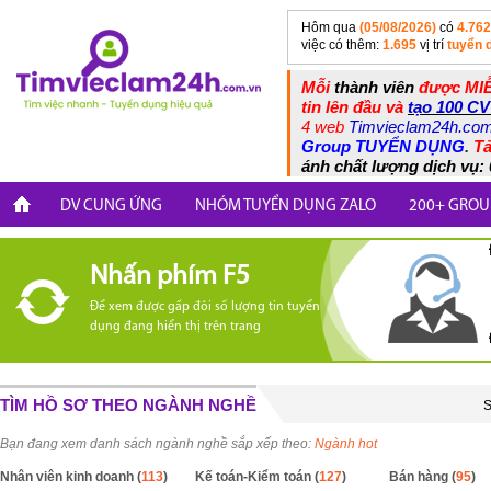
Hôm qua
(05/08/2026)
có
4.762
việc có thêm:
1.695
vị trí
tuyển 
Mỗi
thành viên
được MIỄ
tin lên đầu và
tạo 100 CV
4 web
Timvieclam24h.co
Group TUYỂN DỤNG
.
Tả
ánh chất lượng dịch vụ: 
DV CUNG ỨNG
NHÓM TUYỂN DỤNG ZALO
200+ GROU
Nhấn phím F5
Để xem được gấp đôi số lượng tin tuyển
dụng đang hiển thị trên trang
TÌM HỒ SƠ THEO NGÀNH NGHỀ
S
Bạn đang xem danh sách ngành nghề sắp xếp theo:
Ngành hot
Nhân viên kinh doanh (
113
)
Kế toán-Kiểm toán (
127
)
Bán hàng (
95
)