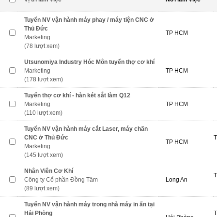
Tuyển NV vận hành máy phay / máy tiện CNC ở
Thủ Đức
TP HCM
Marketing
(78 lượt xem)
Utsunomiya Industry Hóc Môn tuyển thợ cơ khí
Marketing
TP HCM
(178 lượt xem)
Tuyển thợ cơ khí - hàn két sắt làm Q12
Marketing
TP HCM
(110 lượt xem)
Tuyển NV vận hành máy cắt Laser, máy chấn
CNC ở Thủ Đức
T
TP HCM
Marketing
(145 lượt xem)
Nhân Viên Cơ Khí
T
Công ty Cổ phần Đồng Tâm
Long An
(89 lượt xem)
Tuyển NV vận hành máy trong nhà máy in ấn tại
Hải Phòng
T