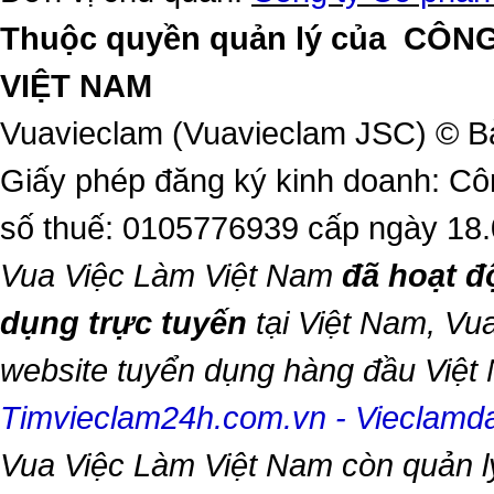
Thuộc quyền quản lý của
CÔNG
VIỆT NAM
Vuavieclam (Vuavieclam JSC) © B
Giấy phép đăng ký kinh doanh: Cô
số thuế: 0105776939 cấp ngày 18
Vua Việc Làm Việt Nam
đã hoạt đ
dụng trực tuyến
tại Việt Nam,
Vua
website tuyển dụng hàng đầu Việ
Timvieclam24h.com.vn
-
Vieclam
Vua Việc Làm Việt Nam
còn quản l