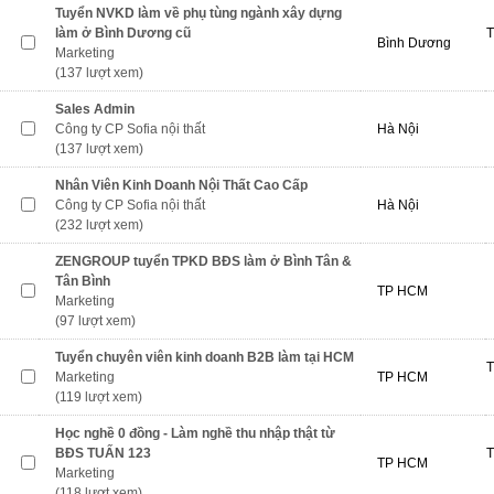
Tuyển NVKD làm về phụ tùng ngành xây dựng
làm ở Bình Dương cũ
T
Bình Dương
Marketing
(137 lượt xem)
Sales Admin
Công ty CP Sofia nội thất
Hà Nội
(137 lượt xem)
Nhân Viên Kinh Doanh Nội Thất Cao Cấp
Công ty CP Sofia nội thất
Hà Nội
(232 lượt xem)
ZENGROUP tuyển TPKD BĐS làm ở Bình Tân &
Tân Bình
TP HCM
Marketing
(97 lượt xem)
Tuyển chuyên viên kinh doanh B2B làm tại HCM
T
Marketing
TP HCM
(119 lượt xem)
Học nghề 0 đồng - Làm nghề thu nhập thật từ
BĐS TUẤN 123
T
TP HCM
Marketing
(118 lượt xem)