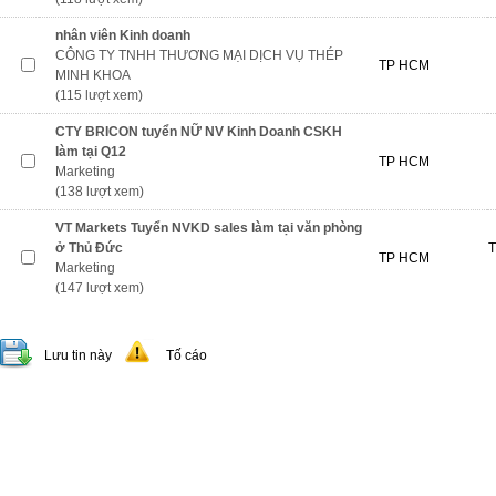
nhân viên Kinh doanh
CÔNG TY TNHH THƯƠNG MẠI DỊCH VỤ THÉP
TP HCM
MINH KHOA
(115 lượt xem)
CTY BRICON tuyển NỮ NV Kinh Doanh CSKH
làm tại Q12
TP HCM
Marketing
(138 lượt xem)
VT Markets Tuyển NVKD sales làm tại văn phòng
ở Thủ Đức
T
TP HCM
Marketing
(147 lượt xem)
Lưu tin này
Tố cáo