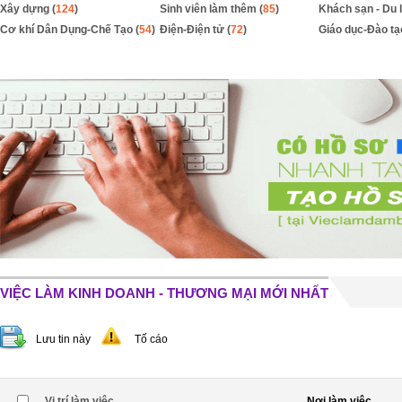
Xây dựng (
124
)
Sinh viên làm thêm (
85
)
Khách sạn - Du l
Cơ khí Dân Dụng-Chế Tạo (
54
)
Điện-Điện tử (
72
)
Giáo dục-Đào tạ
VIỆC LÀM KINH DOANH - THƯƠNG MẠI MỚI NHẤT
Lưu tin này
Tố cáo
Vị trí làm việc
Nơi làm việc