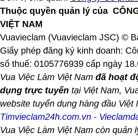
Thuộc quyền quản lý của
CÔNG
VIỆT NAM
Vuavieclam (Vuavieclam JSC) © B
Giấy phép đăng ký kinh doanh: Cô
số thuế: 0105776939 cấp ngày 18
Vua Việc Làm Việt Nam
đã hoạt đ
dụng trực tuyến
tại Việt Nam,
Vua
website tuyển dụng hàng đầu Việ
Timvieclam24h.com.vn
-
Vieclam
Vua Việc Làm Việt Nam
còn quản l