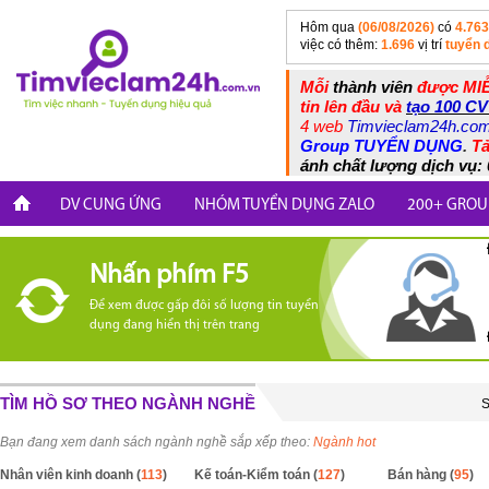
Hôm qua
(06/08/2026)
có
4.763
việc có thêm:
1.696
vị trí
tuyển 
Mỗi
thành viên
được MIỄ
tin lên đầu và
tạo 100 CV
4 web
Timvieclam24h.co
Group TUYỂN DỤNG
.
Tả
ánh chất lượng dịch vụ: 
DV CUNG ỨNG
NHÓM TUYỂN DỤNG ZALO
200+ GROU
Nhấn phím F5
Để xem được gấp đôi số lượng tin tuyển
dụng đang hiển thị trên trang
TÌM HỒ SƠ THEO NGÀNH NGHỀ
S
Bạn đang xem danh sách ngành nghề sắp xếp theo:
Ngành hot
Nhân viên kinh doanh (
113
)
Kế toán-Kiểm toán (
127
)
Bán hàng (
95
)