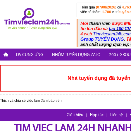
Hôm qua
(07/08/2026)
có
4.763
việc có thêm:
1.700
vị trí
tuyển 
Mỗi
thành viên
được MIỄ
tin lên đầu và
tạo 100 CV
4 web
Timvieclam24h.co
Group TUYỂN DỤNG
.
Tả
ánh chất lượng dịch vụ: 
DV CUNG ỨNG
NHÓM TUYỂN DỤNG ZALO
200+ GROU
Nhà tuyển dụng đã tuyển 
Thích và chia sẽ việc làm đảm bảo trên
Giới thiệu
|
Hợp tác
|
Liên hệ
|
TIM VIEC LAM 24H NHANH,