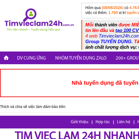
Hôm qua
(08/08/2026)
có
4.763
việc có thêm:
1.700
vị trí
tuyển 
Mỗi
thành viên
được MIỄ
tin lên đầu và
tạo 100 CV
4 web
Timvieclam24h.co
Group TUYỂN DỤNG
.
Tả
ánh chất lượng dịch vụ: 
DV CUNG ỨNG
NHÓM TUYỂN DỤNG ZALO
200+ GROU
Nhà tuyển dụng đã tuyển 
Thích và chia sẽ việc làm đảm bảo trên
Giới thiệu
|
Hợp tác
|
Liên hệ
|
TIM VIEC LAM 24H NHANH,