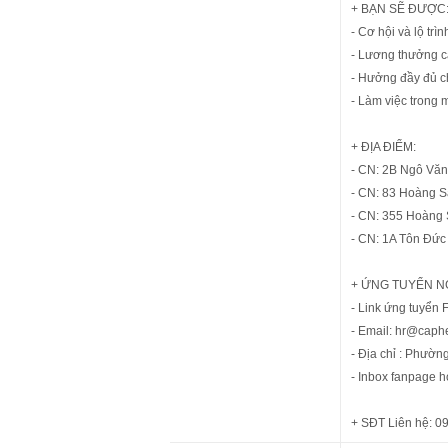
+ BẠN SẼ ĐƯỢC
- Cơ hội và lộ trìn
- Lương thưởng c
- Hưởng đầy đủ c
- Làm việc trong 
+ ĐỊA ĐIỂM:
- CN: 2B Ngô Văn
- CN: 83 Hoàng 
- CN: 355 Hoàng
- CN: 1A Tôn Đứ
+ ỨNG TUYỂN N
- Link ứng tuyển
- Email: hr@caph
- Địa chỉ : Phườn
- Inbox fanpage 
+ SĐT Liên hệ: 