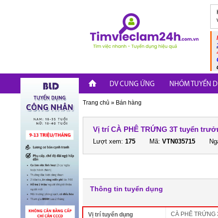
DV CUNG ỨNG
NHÓM TUYỂN D
Trang chủ
»
Bán hàng
Vị trí CÀ PHÊ TRỨNG 3T tuyển trưởn
Lượt xem:
175
Mã:
VTN035715
Ngà
Thông tin tuyển dụng
CÀ PHÊ TRỨNG 3T
Vị trí tuyển dụng