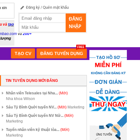
 xin
Đăng ký
/
Quên mật khẩu
ĐĂNG
ầu và
tạo
NHẬP
mbao.com
và
200+
 lượng
TẠO CV
ĐĂNG TUYỂN DỤNG
TIN TUYỂN DỤNG MỚI ĐĂNG
Nhân viên Telesales tại Nha...
(Mới)
Nha khoa Wilson
Sáu Tỷ Bình Quới tuyển NV...
(Mới)
Marketing
Sáu Tỷ Bình Quới tuyển NV Nữ...
(Mới)
Marketing
Tuyển nhân viên kỹ thuật tòa...
(Mới)
Marketing