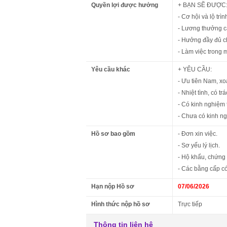
Quyền lợi được hưởng
+ BẠN SẼ ĐƯỢC
- Cơ hội và lộ trìn
- Lương thưởng c
- Hưởng đầy đủ c
- Làm việc trong 
Yêu cầu khác
+ YÊU CẦU:
- Ưu tiên Nam, xo
- Nhiệt tình, có t
- Có kinh nghiệm t
- Chưa có kinh n
Hồ sơ bao gồm
- Đơn xin việc.
- Sơ yếu lý lịch.
- Hộ khẩu, chứng
- Các bằng cấp có
Hạn nộp Hồ sơ
07/06/2026
Hình thức nộp hồ sơ
Trực tiếp
Thông tin liên hệ