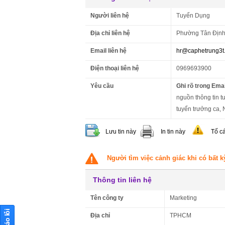
Người liên hệ
Tuyển Dụng
Địa chỉ liên hệ
Phường Tân Định,
Email liên hệ
hr@caphetrung3t
Điện thoại liên hệ
0969693900
Yêu cầu
Ghi rõ trong Emai
nguồn thông tin t
tuyển trưởng ca, 
Lưu tin này
In tin này
Tố c
Người tìm việc cảnh giác khi có bất k
Thông tin liên hệ
Tên công ty
Marketing
Địa chỉ
TPHCM