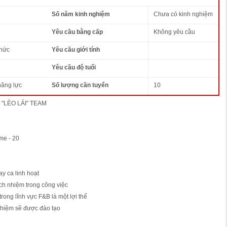
Số năm kinh nghiệm
Chưa có kinh nghiệm
Yêu cầu bằng cấp
Không yêu cầu
thức
Yêu cầu giới tính
Yêu cầu độ tuổi
năng lực
Số lượng cần tuyển
10
 "LÈO LÁI" TEAM
ime - 20
ay ca linh hoạt
rách nhiệm trong công việc
rong lĩnh vực F&B là một lợi thế
ghiệm sẽ được đào tạo