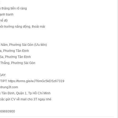
:
h thăng tiến rõ ràng
ạnh tranh
hế độ
môi trưởng năng động, thoải mái
 Năm, Phường Sài Gòn (Ưu tiên)
Sa, Phường Tân Định
 Sa, Phường Tân Định
c Thắng, Phường Sài Gòn
GAY:
 FT/PT: https://forms.gle/wJT6mGc5kDSz67319
etrung3t.com
g Tân Định, Quận 1, Tp Hồ Chí Minh
hoặc gửi CV về mail cho 3T ngay nhé
0969693900