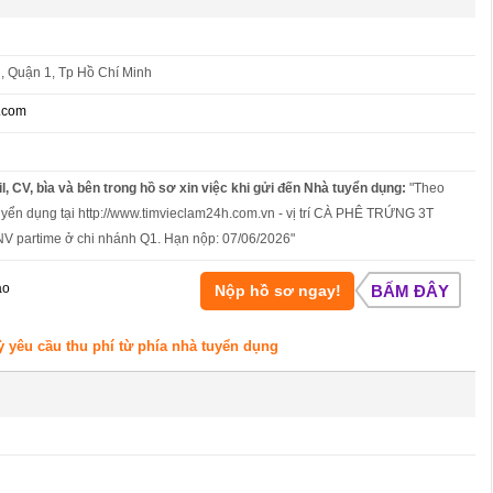
 Quận 1, Tp Hồ Chí Minh
.com
l, CV, bìa và bên trong hồ sơ xin việc khi gửi đến Nhà tuyển dụng:
"Theo
uyển dụng tại http://www.timvieclam24h.com.vn - vị trí CÀ PHÊ TRỨNG 3T
NV partime ở chi nhánh Q1. Hạn nộp: 07/06/2026"
áo
Nộp hồ sơ ngay!
BẤM ĐÂY
ỳ yêu cầu thu phí từ phía nhà tuyển dụng