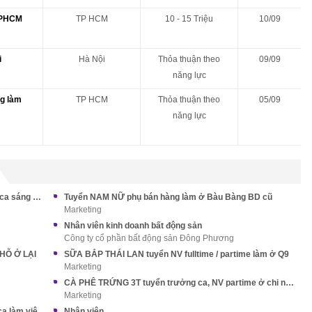
 TPHCM
TP HCM
10 - 15 Triệu
10/09
i
Hà Nội
Thỏa thuận theo
09/09
năng lực
g làm
TP HCM
Thỏa thuận theo
05/09
năng lực
HỆ THỐNG BÁNH MÌ LÂM VŨ Tuyển bán hàng ca sáng ở Thủ Đức
Tuyển NAM NỮ phụ bán hàng làm ở Bàu Bàng BD cũ
Marketing
Nhân viên kinh doanh bất động sản
Công ty cổ phần bất động sản Đông Phương
CHỖ Ở LẠI
SỮA BẮP THÁI LAN tuyển NV fulltime / partime làm ở Q9
Marketing
CÀ PHÊ TRỨNG 3T tuyển trưởng ca, NV partime ở chi nhánh Q1
Marketing
TAKACHA Q1 Tuyển NV bán trà sữa có nhiều ca làm việc phù hợp
Nhân viên