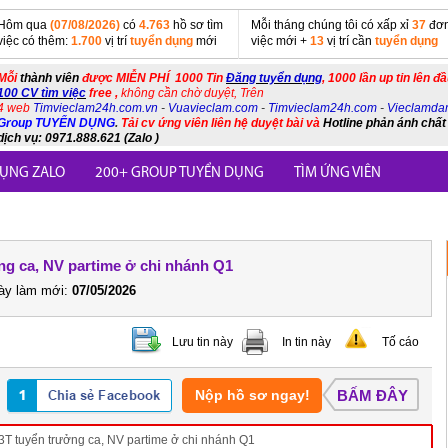
Hôm qua
(07/08/2026)
có
4.763
hồ sơ tìm
Mỗi tháng chúng tôi có xấp xỉ
37
đơn
việc có thêm:
1.700
vị trí
tuyển dụng
mới
việc mới +
13
vị trí cần
tuyển dụng
Mỗi
thành viên
được MIỄN PHÍ 1000 Tin
Đăng tuyển dụng
, 1000 lần up tin lên đ
100 CV tìm việc
free ,
không cần chờ duyệt, Trên
4 web
Timvieclam24h.com.vn
-
Vuavieclam.com
-
Timvieclam24h.com
-
Vieclamda
Group TUYỂN DỤNG
.
Tải cv ứng viên liên hệ duyệt bài và
Hotline phản ánh chất
dịch vụ: 0971.888.621 (Zalo )
ỤNG ZALO
200+ GROUP TUYỂN DỤNG
TÌM ỨNG VIÊN
g ca, NV partime ở chi nhánh Q1
y làm mới:
07/05/2026
Lưu tin này
In tin này
Tố cáo
Nộp hồ sơ ngay!
BẤM ĐÂY
 tuyển trưởng ca, NV partime ở chi nhánh Q1