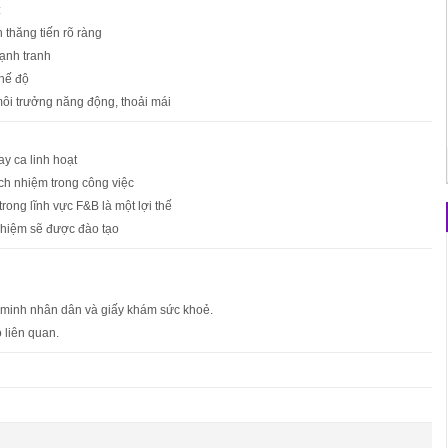
:
h thăng tiến rõ ràng
ạnh tranh
hế độ
môi trưởng năng động, thoải mái
ay ca linh hoạt
rách nhiệm trong công việc
rong lĩnh vực F&B là một lợi thế
ghiệm sẽ được đào tạo
 minh nhân dân và giấy khám sức khoẻ.
 liên quan.