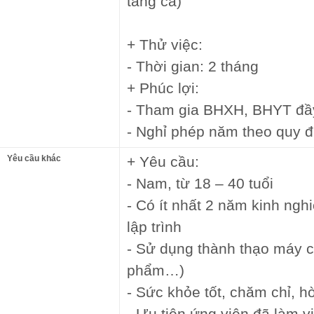
tăng ca)
+ Thử việc:
- Thời gian: 2 tháng
+ Phúc lợi:
- Tham gia BHXH, BHYT đầ
- Nghỉ phép năm theo quy đ
Yêu cầu khác
+ Yêu cầu:
- Nam, từ 18 – 40 tuổi
- Có ít nhất 2 năm kinh ng
lập trình
- Sử dụng thành thạo máy cắ
phẩm…)
- Sức khỏe tốt, chăm chỉ, h
- Ưu tiên ứng viên đã làm vi