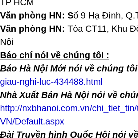
TP HCM
Văn phòng HN: S
ố 9 Hạ Đình, Q.
Văn phòng HN:
Tòa CT11, Khu Đô
Nội
​Báo chí nói về chúng tôi :
Báo Hà Nội Mới nói về chúng tôi
giau-nghi-luc-434488.html
Nhà Xuất Bản Hà Nội nói về chún
http://nxbhanoi.com.vn/chi_tiet_tin
VN/Default.aspx
Đài Truyền hình Quốc Hội nói v