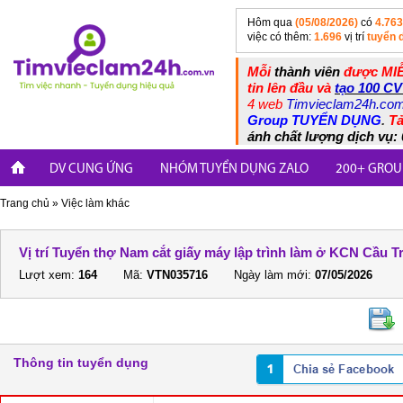
Hôm qua
(05/08/2026)
có
4.763
việc có thêm:
1.696
vị trí
tuyển 
Mỗi
thành viên
được MIỄ
tin lên đầu và
tạo 100 CV
4 web
Timvieclam24h.co
Group TUYỂN DỤNG
.
Tả
ánh chất lượng dịch vụ: 
DV CUNG ỨNG
NHÓM TUYỂN DỤNG ZALO
200+ GROU
Trang chủ
»
Việc làm khác
Vị trí Tuyển thợ Nam cắt giấy máy lập trình làm ở KCN Cầu 
Lượt xem:
164
Mã:
VTN035716
Ngày làm mới:
07/05/2026
Thông tin tuyển dụng