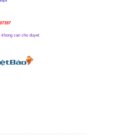
.aspx
107397
 khong can cho duyet