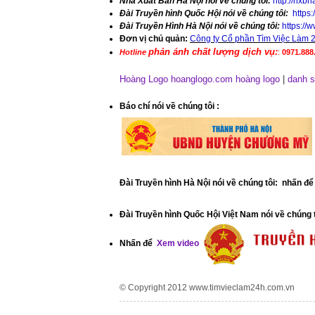
Nhà Xuất Bản Hà Nội nói về chúng tôi:
http://nxbh
Đài Truyền hình Quốc Hội nói về chúng tôi:
https
Đài Truyền Hình Hà Nội nói về chúng tôi:
https:/
Đơn vị chủ quản:
Công ty Cổ phần Tìm Việc Làm 
phản ánh chất lượng dịch vụ:
Hotline
:
0971.888.
Hoàng Logo hoanglogo.com
hoàng logo
|
danh s
​Báo chí nói về chúng tôi
:
Đài Truyền hình Hà Nội nói về chúng tôi: nhấn đ
Đài Truyền hình Quốc Hội Việt Nam nói về chúng 
Nhấn để
Xem video
© Copyright 2012
www.timvieclam24h.com.vn