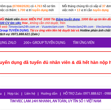
Hôm qua
(07/08/2026)
có
4.763
hồ sơ tìm
Mỗi tháng chúng tôi có xấp xỉ
37
đơn
việc có thêm:
1.700
vị trí
tuyển dụng
mới
việc mới +
13
vị trí cần
tuyển dụng
Mỗi
thành viên
được MIỄN PHÍ 1000 Tin
Đăng tuyển dụng
, 1000 lần up tin lên đ
100 CV tìm việc
free ,
không cần chờ duyệt, Trên
4 web
Timvieclam24h.com.vn
-
Vuavieclam.com
-
Timvieclam24h.com
-
Vieclamda
Group TUYỂN DỤNG
.
Tải cv ứng viên liên hệ duyệt bài và
Hotline phản ánh chất
dịch vụ: 0971.888.621 (Zalo )
ỤNG ZALO
200+ GROUP TUYỂN DỤNG
TÌM ỨNG VIÊN
uyển dụng đã tuyển đủ nhân viên & đã hết hàn nộp 
ệu
|
Hợp tác
|
Liên hệ
|
Hướng dẫn
|
HỖ TRỢ Zalo: 0971.888.621 - 098
TIM VIEC LAM 24H NHANH, AN TOÀN, UY TÍN SỐ 1 VIỆT NAM