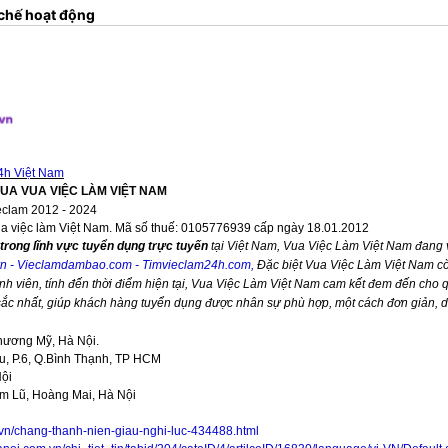
chế hoạt động
4h Việt Nam
VUA VUA VIỆC LÀM VIỆT NAM
eclam 2012 - 2024
ua việc làm Việt Nam. Mã số thuế: 0105776939 cấp ngày 18.01.2012
trong lĩnh vực tuyển dụng trực tuyến
tại Việt Nam,
Vua Việc Làm Việt Nam
đang v
vn
-
Vieclamdambao.com
-
Timvieclam24h.com
,
Đặc biệt
Vua Việc Làm Việt Nam
cò
nh viên, tính đến thời điểm hiện tại,
Vua Việc Làm Việt Nam
cam kết đem đến cho qu
 sắc nhất, giúp khách hàng tuyển dụng được nhân sự phù hợp, một cách đơn giản, 
hương Mỹ, Hà Nội.
, P.6, Q.Bình Thạnh, TP HCM
Nội
im Lũ, Hoàng Mai, Hà Nội
.vn/chang-thanh-nien-giau-nghi-luc-434488.html