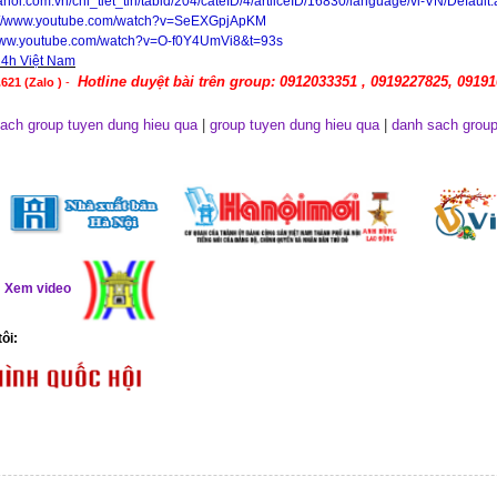
anoi.com.vn/chi_tiet_tin/tabid/204/cateID/4/artilceID/16830/language/vi-VN/Default
://www.youtube.com/watch?v=SeEXGpjApKM
/www.youtube.com/watch?v=O-f0Y4UmVi8&t=93s
24h Việt Nam
Hotline duyệt bài trên group: 0912033351 , 0919227825, 0919
621 (Zalo )
-
ach group tuyen dung hieu qua
|
group tuyen dung hieu qua
|
danh sach group
ể
Xem video
tôi: