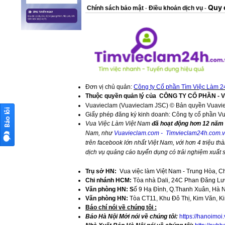
Quy 
Chính sách bảo mật
Điều khoản dịch vụ
-
-
Đơn vị chủ quản:
Công ty Cổ phần Tìm Việc Làm 2
Thuộc quyền quản lý của
CÔNG TY CỔ PHẦN - 
Vuavieclam (Vuavieclam JSC) © Bản quyền Vuavi
Giấy phép đăng ký kinh doanh: Công ty cổ phần V
Vua Việc Làm Việt Nam
đã hoạt động hơn 12 năm 
Nam, như
Vuavieclam.com
-
Timvieclam24h.com.
trên facebook lớn nhất Việt Nam, với hơn 4 triệu thà
dịch vụ quảng cáo tuyển dụng có trải nghiệm xuất
Trụ sở HN:
Vua việc làm Việt Nam - Trung Hòa, C
Chi nhánh HCM:
Tòa nhà Dali, 24C Phan Đăng Lưu
Văn phòng HN: S
ố 9 Hạ Đình, Q.Thanh Xuân, Hà 
Văn phòng HN:
Tòa CT11, Khu Đô Thị, Kim Văn, K
​Báo chí nói về chúng tôi :
Báo Hà Nội Mới nói về chúng tôi:
https://hanoimoi