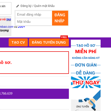
 xin
Đăng ký
/
Quên mật khẩu
ĐĂNG
ầu và
tạo
NHẬP
mbao.com
và
200+
 lượng
TẠO CV
ĐĂNG TUYỂN DỤNG
hồ sơ.
8.766.639