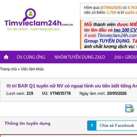
Hôm qua
(07/08/2026)
có
4.763
việc có thêm:
1.700
vị trí
tuyển 
Mỗi
thành viên
được MIỄ
tin lên đầu và
tạo 100 CV
4 web
Timvieclam24h.co
Group TUYỂN DỤNG
.
Tả
ánh chất lượng dịch vụ: 
DV CUNG ỨNG
NHÓM TUYỂN DỤNG ZALO
200+ GROU
Trang chủ
»
Việc làm khác
Vị trí BAR Q1 tuyển nữ NV có ngoại hình ưu tiên biết tiếng A
Lượt xem:
219
Mã:
VTN035778
Ngày làm mới:
20/05/2026
Thông tin tuyển dụng