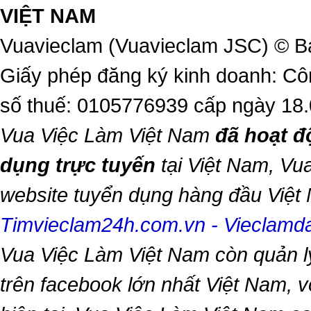
VIỆT NAM
Vuavieclam (Vuavieclam JSC) © B
Giấy phép đăng ký kinh doanh: Cô
số thuế: 0105776939 cấp ngày 18
Vua Việc Làm Việt Nam
đã hoạt đ
dụng trực tuyến
tại Việt Nam,
Vua
website tuyển dụng hàng đầu Việ
Timvieclam24h.com.vn
-
Vieclam
Vua Việc Làm Việt Nam
còn quản l
trên facebook lớn nhất Việt Nam, vớ