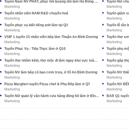
Tuyển Nam NV PHAY, phục hồi lazang ôtô làm Hà Đông HN
Tuyển Nữ chu
Marketing
Marketing
Tuyển nhân viên NAM R&D chuyên hoá
Tuyển giám sá
Marketing
Marketing
Tuyển phục vụ biết tiếng anh làm tại Q3
Tuyển lễ tân b
Marketing
Marketing
VSIP 1 tuyển 15 nhân viên bếp làm Thuận An Bình Dương
Tuyển thợ sơn
Marketing
Marketing
Tuyển Phục Vụ - Tiếp Thực làm ở Q10
Tuyển phụ mộ
Marketing
Marketing
Tuyển thợ nhôm kính, thợ mộc đi làm ngay khu vực toàn HCM
Tuyển gấp th
Marketing
Marketing
Tuyển NV làm bếp có bao cơm trưa, ở Dĩ An Bình Dương
Marketing
Marketing
Pizza Margheri tuyển Pizza chef & Phụ Bếp làm ở Q7
Tuyển NV BẾP
Marketing
Marketing
Tuyển Nữ quản lý vận hành cửa hàng đồng hồ làm ở Bình Thạnh
BAR Q1 tuyển 
Marketing
Marketing