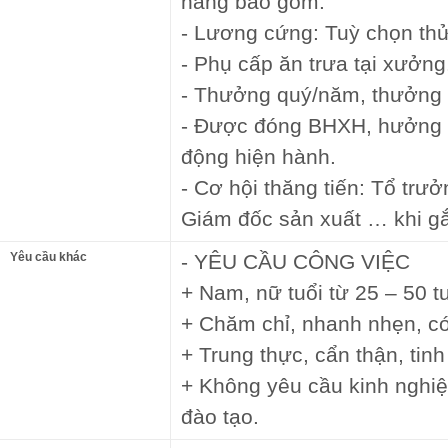
năng bao gồm:
- Lương cứng: Tuỳ chọn thử
- Phụ cấp ăn trưa tại xưởng
- Thưởng quý/năm, thưởng 
- Được đóng BHXH, hưởng c
động hiện hành.
- Cơ hội thăng tiến: Tổ trư
Giám đốc sản xuất … khi gắn
Yêu cầu khác
- YÊU CẦU CÔNG VIỆC
+ Nam, nữ tuổi từ 25 – 50 t
+ Chăm chỉ, nhanh nhẹn, có
+ Trung thực, cẩn thận, tin
+ Không yêu cầu kinh nghi
đào tạo.