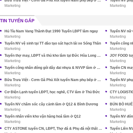
Bữa Trưa Việt - Cơm Gà Phủ Xốt tuyển Nam phụ bếp ở Tân Bình
Marketing
Marketing
TIN TUYỂN GẤP
Hủ Tíu Nam Vang Thành Đạt 1990 Tuyển LĐPT làm ngay
Tuyển NV nữ 
Marketing
Marketing
Tuyển NV vệ sinh tại TT đào tạo sát hạch lái xe Sóng Thần
Tuyển công n
Marketing
Marketing
Tuyển thợ may, LĐPT và thủ kho làm tại Đức Hòa Long An (cũ)
JOY FOOD tuy
Marketing
Marketing
Tuyển công nhân đóng gói dây đai nhựa & NVVP làm ở Nhà Bè
Marketing
Marketing
Bữa Trưa Việt - Cơm Gà Phủ Xốt tuyển Nam phụ bếp ở Tân Bình
Marketing
Marketing
Cơ Điện Lạnh tuyển LĐPT, học nghề, CTV làm ở Thủ Đức
CTY LOGISTIC
Marketing
Marketing
Tuyển NV chăm sóc cây cảnh làm ở Q12 & Bình Dương
Marketing
Marketing
Tuyển nhân viên kho vận hàng hoá làm ở Q12
Tuyển NV đón
Marketing
Marketing
CTY ASTONE tuyển CN, LĐPT, Thợ đá & Phụ đá nội thất XK