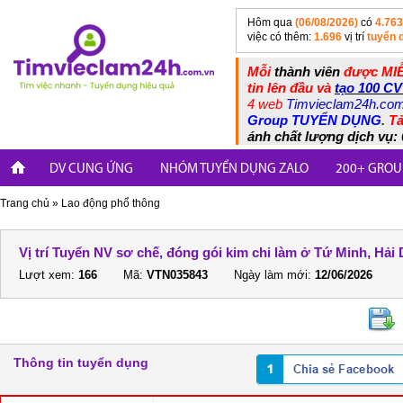
Hôm qua
(06/08/2026)
có
4.763
việc có thêm:
1.696
vị trí
tuyển 
Mỗi
thành viên
được MIỄ
tin lên đầu và
tạo 100 CV
4 web
Timvieclam24h.co
Group TUYỂN DỤNG
.
Tả
ánh chất lượng dịch vụ: 
DV CUNG ỨNG
NHÓM TUYỂN DỤNG ZALO
200+ GROU
Trang chủ
»
Lao động phổ thông
Vị trí Tuyển NV sơ chế, đóng gói kim chi làm ở Tứ Minh, Hả
Lượt xem:
166
Mã:
VTN035843
Ngày làm mới:
12/06/2026
Thông tin tuyển dụng