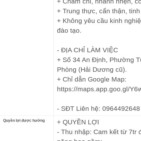
+ Chăm chỉ, nhanh nhẹn, có
+ Trung thực, cẩn thận, tin
+ Không yêu cầu kinh nghi
đào tạo.
- ĐỊA CHỈ LÀM VIỆC
+ Số 34 An Định, Phường T
Phòng (Hải Dương cũ).
+ Chỉ dẫn Google Map:
https://maps.app.goo.gl/
- SĐT Liên hệ: 0964492648
Quyền lợi được hưởng
+ QUYỀN LỢI
- Thu nhập: Cam kết từ 7tr 