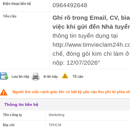
Điện thoại liên hệ
0964492648
Yêu cầu
Ghi rõ trong Email, CV, bì
việc khi gửi đến Nhà tuyể
thông tin tuyển dụng tại
http://www.timvieclam24h.co
chế, đóng gói kim chi làm 
nộp: 12/07/2026"
Lưu tin này
In tin này
Tố cáo
Người tìm việc cảnh giác khi có bất kỳ yêu cầu thu phí từ phía 
Thông tin liên hệ
Tên công ty
Marketing
Địa chỉ
TPHCM