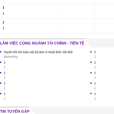
1
1
1
1
LÀM VIỆC CÙNG NGÀNH TÀI CHÍNH - TIỀN TỆ
Tuyển NV kế toán nội bộ làm ở Hoài Đức Hà Nội
1
Marketing
1
1
1
1
1
1
1
1
1
1
1
1
1
1
1
1
1
TIN TUYỂN GẤP