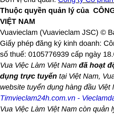
Thuộc quyền quản lý của
CÔNG
VIỆT NAM
Vuavieclam (Vuavieclam JSC) © B
Giấy phép đăng ký kinh doanh: Cô
số thuế: 0105776939 cấp ngày 18
Vua Việc Làm Việt Nam
đã hoạt đ
dụng trực tuyến
tại Việt Nam,
Vua
website tuyển dụng hàng đầu Việ
Timvieclam24h.com.vn
-
Vieclam
Vua Việc Làm Việt Nam
còn quản l