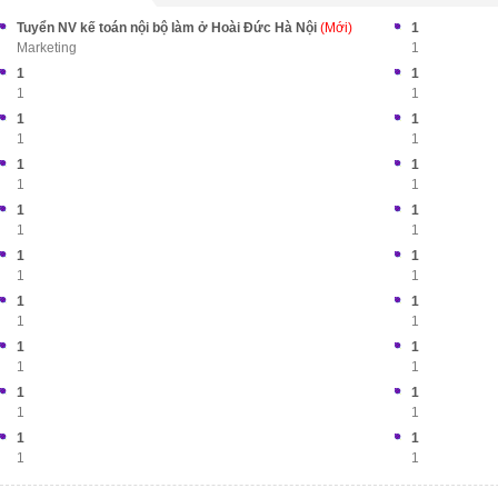
Tuyển NV kế toán nội bộ làm ở Hoài Đức Hà Nội
(Mới)
1
Marketing
1
1
1
1
1
1
1
1
1
1
1
1
1
1
1
1
1
1
1
1
1
1
1
1
1
1
1
1
1
1
1
1
1
1
1
1
1