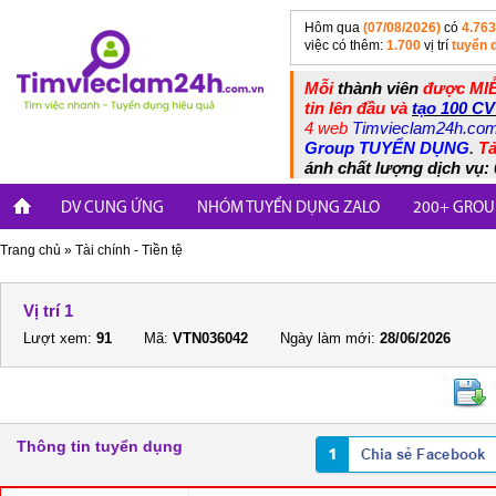
Hôm qua
(07/08/2026)
có
4.763
việc có thêm:
1.700
vị trí
tuyển 
Mỗi
thành viên
được MIỄ
tin lên đầu và
tạo 100 CV
4 web
Timvieclam24h.co
Group TUYỂN DỤNG
.
Tả
ánh chất lượng dịch vụ: 
DV CUNG ỨNG
NHÓM TUYỂN DỤNG ZALO
200+ GROU
Trang chủ
»
Tài chính - Tiền tệ
Vị trí 1
Lượt xem:
91
Mã:
VTN036042
Ngày làm mới:
28/06/2026
Thông tin tuyển dụng