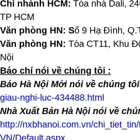
Chi nhánh HCM:
Tòa nhà Dali, 2
TP HCM
Văn phòng HN: S
ố 9 Hạ Đình, Q.
Văn phòng HN:
Tòa CT11, Khu Đô
Nội
​Báo chí nói về chúng tôi :
Báo Hà Nội Mới nói về chúng tôi
giau-nghi-luc-434488.html
Nhà Xuất Bản Hà Nội nói về chún
http://nxbhanoi.com.vn/chi_tiet_tin
VN/Default.aspx