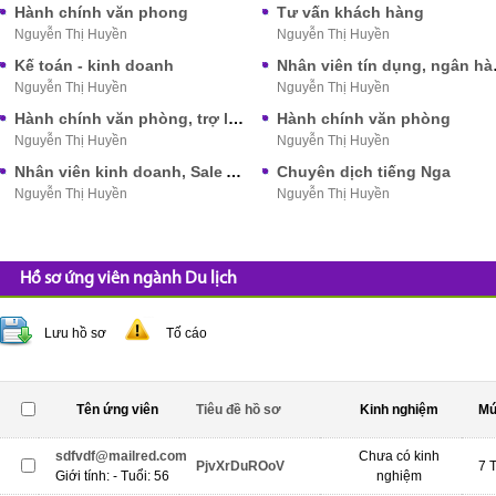
Hành chính văn phong
Tư vấn khách hàng
Nguyễn Thị Huyền
Nguyễn Thị Huyền
Kế toán - kinh doanh
Nhân vi
Nguyễn Thị Huyền
Nguyễn Thị Huyền
Hành chính văn phòng, trợ lý, nhân viên nghiên cứu thị trường, nhân viên thống kê
Hành chính văn phòng
Nguyễn Thị Huyền
Nguyễn Thị Huyền
Nhân viên kinh doanh, Sale Admin, nhân viên văn phòng..
Chuyên dịch tiếng Nga
Nguyễn Thị Huyền
Nguyễn Thị Huyền
Hồ sơ ứng viên ngành Du lịch
Lưu hồ sơ
Tố cáo
Tên ứng viên
Tiêu đề hồ sơ
Kinh nghiệm
Mứ
sdfvdf@mailred.com
Chưa có kinh
PjvXrDuROoV
7 
Giới tính: - Tuổi: 56
nghiệm