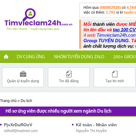
Hôm qua
(08/08/2026)
có
4.764
việc có thêm:
1.701
vị trí
tuyển 
Mỗi
thành viên
được MIỄ
tin lên đầu và
tạo 100 CV
4 web
Timvieclam24h.co
Group TUYỂN DỤNG
.
Tả
ánh chất lượng dịch vụ: 
DV CUNG ỨNG
NHÓM TUYỂN DỤNG ZALO
200+ GROU
Quản lý tuyển dụng
Tin đã đăng
Tạo tin mới
Trang chủ
»
Du lịch
Hồ sơ ứng viên được nhiều người xem ngành Du lịch
PjvXrDuROoV
Kế toán - Nhân viên
sdfvdf@mailred.com
Nguyễn Thị Huyền