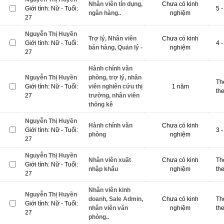
Nhân viên tín dụng,
Chưa có kinh
Giới tính: Nữ - Tuổi:
5 -
ngân hàng..
nghiệm
27
Nguyễn Thị Huyền
Trợ lý, Nhân viên
Chưa có kinh
Giới tính: Nữ - Tuổi:
4 -
bán hàng, Quản lý -
nghiệm
27
Hành chính văn
Nguyễn Thị Huyền
phòng, trợ lý, nhân
Th
Giới tính: Nữ - Tuổi:
viên nghiên cứu thị
1 năm
th
27
trường, nhân viên
thống kê
Nguyễn Thị Huyền
Hành chính văn
Chưa có kinh
Giới tính: Nữ - Tuổi:
3 -
phòng
nghiệm
27
Nguyễn Thị Huyền
Nhân viên xuất
Chưa có kinh
Th
Giới tính: Nữ - Tuổi:
nhập khẩu
nghiệm
th
27
Nhân viên kinh
Nguyễn Thị Huyền
doanh, Sale Admin,
Chưa có kinh
Th
Giới tính: Nữ - Tuổi:
nhân viên văn
nghiệm
th
27
phòng..