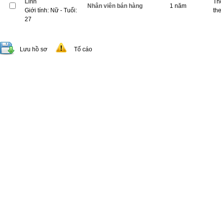
Linh
Th
Nhân viên bán hàng
1 năm
Giới tính: Nữ - Tuổi:
th
27
Lưu hồ sơ
Tố cáo