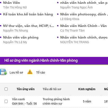
Nhân Viên
nhân 
Trần Thị Hồng Nữ
Nguyễn Trang Ngọc Ánh
Kế toán kho.kế toán bán hàng
Nhân viên
Lê Đăng Khoa
NV thư viện, văn thư, HCVP, trực tổng đài, trực page
Nhâ
Nguyễn Thị Nhung
Cù Thị Thanh Tâm
Nhân viên văn phòng
Nhân viên 
Nguyễn Thị Lệ My
NGUYỄN THỊ TRANG
Hồ sơ ứng viên ngành Hành chính-Văn phòng
Lưu hồ sơ
Tố cáo
Tên ứng viên
Tiêu đề hồ sơ
Kinh nghiệm
Mứ
Văn xanh
Trưởng phòng hành
5 năm
18
Giới tính: - Tuổi: 56
chính nhân sự