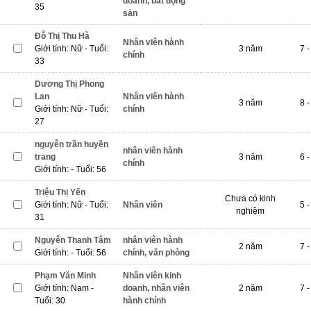
doanh, bất động
35
sản
Đỗ Thị Thu Hà
Nhân viên hành
Giới tính: Nữ - Tuổi:
3 năm
7 -
chính
33
Dương Thị Phong
Lan
Nhân viên hành
3 năm
8 -
Giới tính: Nữ - Tuổi:
chính
27
nguyễn trần huyền
nhân viên hành
trang
3 năm
6 -
chính
Giới tính: - Tuổi: 56
Triệu Thị Yến
Chưa có kinh
Giới tính: Nữ - Tuổi:
Nhân viên
5 -
nghiệm
31
Nguyễn Thanh Tâm
nhân viên hành
2 năm
7 -
Giới tính: - Tuổi: 56
chính, văn phòng
Phạm Văn Minh
Nhân viên kinh
Giới tính: Nam -
doanh, nhân viên
2 năm
7 -
Tuổi: 30
hành chính