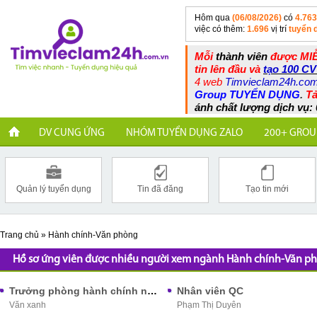
Hôm qua
(06/08/2026)
có
4.763
việc có thêm:
1.696
vị trí
tuyển 
Mỗi
thành viên
được MIỄ
tin lên đầu và
tạo 100 CV
4 web
Timvieclam24h.co
Group TUYỂN DỤNG
.
Tả
ánh chất lượng dịch vụ: 
DV CUNG ỨNG
NHÓM TUYỂN DỤNG ZALO
200+ GROU
Quản lý tuyển dụng
Tin đã đăng
Tạo tin mới
Trang chủ
»
Hành chính-Văn phòng
Hồ sơ ứng viên được nhiều người xem ngành Hành chính-Văn p
Trưởng phòng hành chính nhân sự
Nhân viên QC
Văn xanh
Phạm Thị Duyên