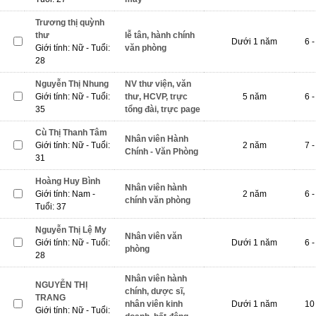
Trương thị quỳnh
thư
lễ tân, hành chính
Dưới 1 năm
6 -
Giới tính: Nữ - Tuổi:
văn phòng
28
Nguyễn Thị Nhung
NV thư viện, văn
Giới tính: Nữ - Tuổi:
thư, HCVP, trực
5 năm
6 -
35
tổng đài, trực page
Cù Thị Thanh Tâm
Nhân viên Hành
Giới tính: Nữ - Tuổi:
2 năm
7 -
Chính - Văn Phòng
31
Hoàng Huy Bình
Nhân viên hành
Giới tính: Nam -
2 năm
6 -
chính văn phòng
Tuổi: 37
Nguyễn Thị Lệ My
Nhân viên văn
Giới tính: Nữ - Tuổi:
Dưới 1 năm
6 -
phòng
28
Nhân viên hành
NGUYỄN THỊ
chính, dược sĩ,
TRANG
nhân viên kinh
Dưới 1 năm
10 
Giới tính: Nữ - Tuổi: