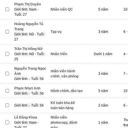
Phạm Thị Duyên
Giới tính: Nam -
Nhân viên QC
5 năm
10 
Tuổi: 27
Hoàng Nguyễn Tú
Trang
Tạp vụ
3 năm
6 -
Giới tính: Nữ - Tuổi:
27
Trần Thị Hồng Nữ
Giới tính: Nữ - Tuổi:
Nhân Viên
Dưới 1 năm
4 -
25
Nguyễn Trang Ngọc
nhân viên hành
Ánh
3 năm
7 -
chính_văn phòng
Giới tính: - Tuổi: 56
Phạm Nhựt Anh
Hành chính, đào tạo
5 năm
10 
Giới tính: - Tuổi: 56
Kế toán kho.kế
Giới tính: - Tuổi: 56
2 năm
6 -
toán bán hàng
Lê Đăng Khoa
Nhân viên
Th
Giới tính: Nam -
photocopy, đánh
1 năm
th
Tuổi: 27
máy