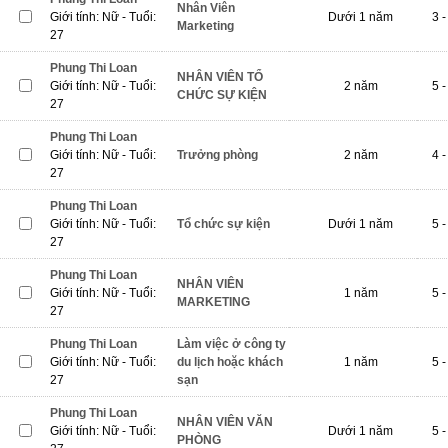
Nhân Viên
Giới tính: Nữ - Tuổi:
Dưới 1 năm
3 -
Marketing
27
Phung Thi Loan
NHÂN VIÊN TỔ
Giới tính: Nữ - Tuổi:
2 năm
5 -
CHỨC SỰ KIỆN
27
Phung Thi Loan
Giới tính: Nữ - Tuổi:
Trưởng phòng
2 năm
4 -
27
Phung Thi Loan
Giới tính: Nữ - Tuổi:
Tổ chức sự kiện
Dưới 1 năm
5 -
27
Phung Thi Loan
NHÂN VIÊN
Giới tính: Nữ - Tuổi:
1 năm
5 -
MARKETING
27
Phung Thi Loan
Làm việc ở công ty
Giới tính: Nữ - Tuổi:
du lịch hoặc khách
1 năm
5 -
27
sạn
Phung Thi Loan
NHÂN VIÊN VĂN
Giới tính: Nữ - Tuổi:
Dưới 1 năm
5 -
PHÒNG