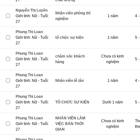
27
chất lượng
Nguyễn Thị Luyến
Nhân viên phòng thí
Giới tính: Nữ - Tuổi:
1 năm
4 -
nghiệm
27
Phung Thi Loan
Giới tính: Nữ - Tuổi:
tổ chức sự kiện
1 năm
5 -
27
Phung Thi Loan
chăm sóc khách
Chưa có kinh
Giới tính: Nữ - Tuổi:
5 -
hàng
nghiệm
27
Phung Thi Loan
Giới tính: Nữ - Tuổi:
Nhân viên lễ tân
1 năm
4 -
27
Phung Thi Loan
Giới tính: Nữ - Tuổi:
TỔ CHỨC SỰ KIỆN
Dưới 1 năm
5 -
27
Phung Thi Loan
NHÂN VIÊN LÀM
Chưa có kinh
Th
Giới tính: Nữ - Tuổi:
VIỆC BÁN THỜI
nghiệm
th
27
GIAN
Phung Thi Loan