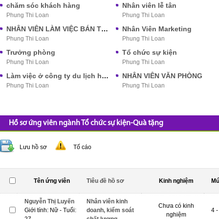
chăm sóc khách hàng
Nhân viên lễ tân
Phung Thi Loan
Phung Thi Loan
NHÂN VIÊN LÀM VIỆC BÁN THỜI GIAN
Nhân Viên Marketing
Phung Thi Loan
Phung Thi Loan
Trưởng phòng
Tổ chức sự kiện
Phung Thi Loan
Phung Thi Loan
Làm việc ở công ty du lịch hoặc khách sạn
NHÂN VIÊN VĂN PHÒNG
Phung Thi Loan
Phung Thi Loan
Hồ sơ ứng viên ngành Tổ chức sự kiện-Quà tặng
Lưu hồ sơ
Tố cáo
Tên ứng viên
Tiêu đề hồ sơ
Kinh nghiệm
Mứ
Nguyễn Thị Luyến
Nhân viên kinh
Chưa có kinh
Giới tính: Nữ - Tuổi:
doanh, kiểm soát
4 -
nghiệm