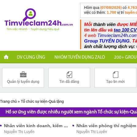
Hôm qua
(07/08/2026)
có
4.763
việc có thêm:
1.700
vị trí
tuyển 
Mỗi
thành viên
được MIỄ
tin lên đầu và
tạo 100 CV
4 web
Timvieclam24h.co
Group TUYỂN DỤNG
.
Tả
ánh chất lượng dịch vụ: 
DV CUNG ỨNG
NHÓM TUYỂN DỤNG ZALO
200+ GROU
Quản lý tuyển dụng
Tin đã đăng
Tạo tin mới
Trang chủ
»
Tổ chức sự kiện-Quà tặng
Hồ sơ ứng viên được nhiều người xem ngành Tổ chức sự kiện-Qu
Nhân viên kinh doanh, kiểm soát chất lượng
Nhân viên phòng thí nghiệm
Nguyễn Thị Luyến
Nguyễn Thị Luyến