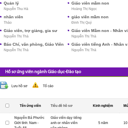
Quản lý
Giáo viên mầm non
Nguyễn Thu Hà
Hoàng Thị Ngọc
nhân viên
giáo viên mầm non
Thảo
Đinh Thị Quý
Giáo viên, trợ giảng, gia sư
Gi
Nguyễn Thị Thà
Nguyễn Thị Thà
Báo Chí, văn phòng, Giáo Viên
Giáo 
Nguyễn Thị Thà
Nguyễn Thị Thà
Hồ sơ ứng viên ngành Giáo dục-Đào tạo
Lưu hồ sơ
Tố cáo
Tên ứng viên
Tiêu đề hồ sơ
Kinh nghiệm
Mứ
Nguyễn Bá Phước
Giáo viên dạy tiếng
Giới tính: Nam -
anh or nhân viên
5 năm
10 