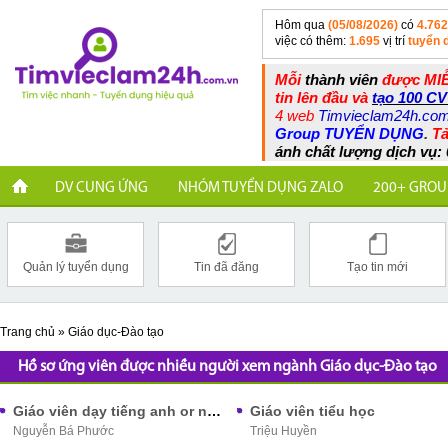
Hôm qua
(05/08/2026)
có
4.762
việc có thêm:
1.695
vị trí
tuyển 
Mỗi
thành viên
được MIỄ
tin lên đầu và
tạo 100 CV
4 web
Timvieclam24h.co
Group TUYỂN DỤNG
.
Tả
ánh chất lượng dịch vụ: 
DV CUNG ỨNG
NHÓM TUYỂN DỤNG ZALO
200+ GROU
Quản lý tuyển dụng
Tin đã đăng
Tạo tin mới
Trang chủ
»
Giáo dục-Đào tạo
Hồ sơ ứng viên được nhiều người xem ngành Giáo dục-Đào tạo
Giáo viên dạy tiếng anh or nhân viên văn phòng
Giáo viên tiểu học
Nguyễn Bá Phước
Triệu Huyền