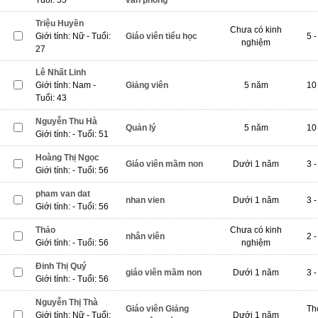
Tuổi: 55
văn phòng
Triệu Huyền
Chưa có kinh
Giới tính: Nữ - Tuổi:
Giáo viên tiểu học
5 -
nghiệm
27
Lê Nhất Linh
Giới tính: Nam -
Giảng viên
5 năm
10 
Tuổi: 43
Nguyễn Thu Hà
Quản lý
5 năm
10 
Giới tính: - Tuổi: 51
Hoàng Thị Ngọc
Giáo viên mầm non
Dưới 1 năm
3 -
Giới tính: - Tuổi: 56
pham van dat
nhan vien
Dưới 1 năm
3 -
Giới tính: - Tuổi: 56
Thảo
Chưa có kinh
nhân viên
2 -
Giới tính: - Tuổi: 56
nghiệm
Đinh Thị Quý
giáo viên mầm non
Dưới 1 năm
3 -
Giới tính: - Tuổi: 56
Nguyễn Thị Thà
Giáo viên Giảng
Th
Giới tính: Nữ - Tuổi:
Dưới 1 năm