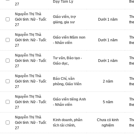
Dạy Tâm Lý
th
27
Nguyễn Thị Thà
Giáo viên, trợ
Th
Giới tính: Nữ - Tuổi:
Dưới 1 năm
giảng, gia sư
th
27
Nguyễn Thị Thà
Giáo viên Mầm non
Th
Giới tính: Nữ - Tuổi:
Dưới 1 năm
- Nhân viên
th
27
Nguyễn Thị Thà
Tư vấn, Đào tạo -
Th
Giới tính: Nữ - Tuổi:
Dưới 1 năm
Giáo dục,
th
27
Nguyễn Thị Thà
Báo Chí, văn
Th
Giới tính: Nữ - Tuổi:
2 năm
phòng, Giáo Viên
th
27
Nguyễn Thị Thà
Giáo viên tiếng Anh
Th
Giới tính: Nữ - Tuổi:
5 năm
- Nhân viên
th
27
Nguyễn Thị Thà
Kinh doanh, phân
Chưa có kinh
Th
Giới tính: Nữ - Tuổi:
tích tài chính,
nghiệm
th
27