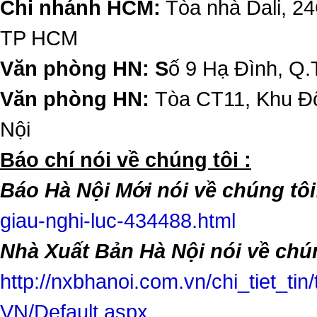
Chi nhánh HCM:
Tòa nhà Dali, 2
TP HCM
Văn phòng HN: S
ố 9 Hạ Đình, Q.
Văn phòng HN:
Tòa CT11, Khu Đô
Nội
​Báo chí nói về chúng tôi :
Báo Hà Nội Mới nói về chúng tôi
giau-nghi-luc-434488.html
Nhà Xuất Bản Hà Nội nói về chún
http://nxbhanoi.com.vn/chi_tiet_tin
VN/Default.aspx