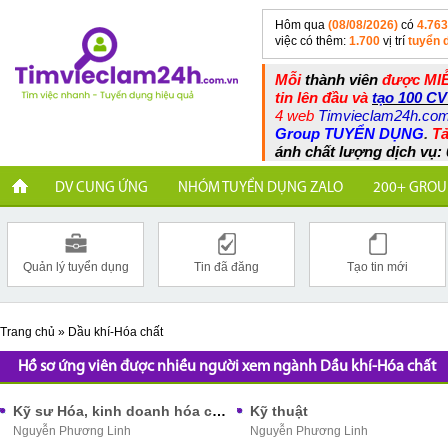
Hôm qua
(08/08/2026)
có
4.763
việc có thêm:
1.700
vị trí
tuyển 
Mỗi
thành viên
được MIỄ
tin lên đầu và
tạo 100 CV
4 web
Timvieclam24h.co
Group TUYỂN DỤNG
.
Tả
ánh chất lượng dịch vụ: 
DV CUNG ỨNG
NHÓM TUYỂN DỤNG ZALO
200+ GROU
Quản lý tuyển dụng
Tin đã đăng
Tạo tin mới
Trang chủ
»
Dầu khí-Hóa chất
Hồ sơ ứng viên được nhiều người xem ngành Dầu khí-Hóa chất
Kỹ sư Hóa, kinh doanh hóa chất
Kỹ thuật
Nguyễn Phương Linh
Nguyễn Phương Linh