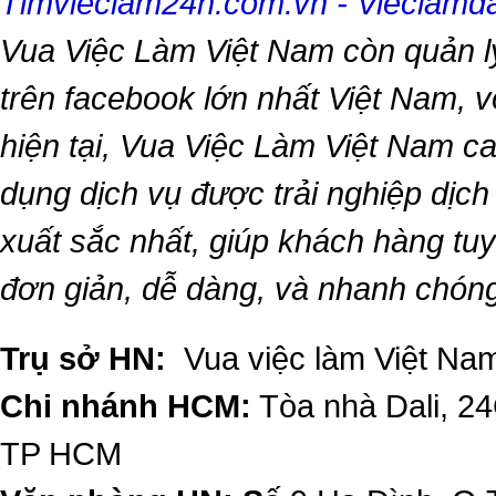
Timvieclam24h.com.vn
-
Vieclam
Vua Việc Làm Việt Nam
còn quản l
trên facebook lớn nhất Việt Nam, vớ
hiện tại,
Vua Việc Làm Việt Nam
ca
dụng dịch vụ được trải nghiệp dịc
xuất sắc nhất, giúp khách hàng t
đơn giản, dễ dàng, và nhanh chón
Trụ sở HN:
Vua việc làm Việt Nam
Chi nhánh HCM:
Tòa nhà Dali, 2
TP HCM