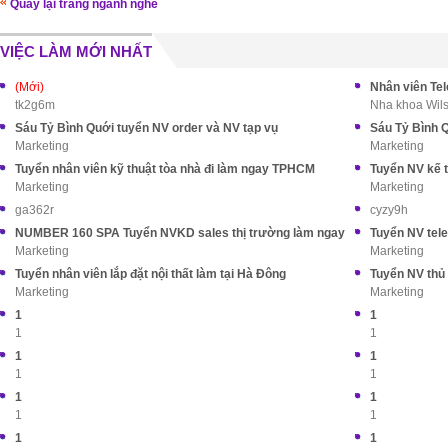
Quay lại trang ngành nghề
VIỆC LÀM MỚI NHẤT
(Mới)
Nhân viên Tel
tk2g6m
Nha khoa Wil
Sáu Tỷ Bình Quới tuyển NV order và NV tạp vụ
Sáu Tỷ Bình Q
Marketing
Marketing
Tuyển nhân viên kỹ thuật tòa nhà đi làm ngay TPHCM
Tuyển NV kế 
Marketing
Marketing
ga362r
cyzy9h
NUMBER 160 SPA Tuyển NVKD sales thị trường làm ngay
Tuyển NV tele
Marketing
Marketing
Tuyển nhân viên lắp đặt nội thất làm tại Hà Đông
Tuyển NV thủ 
Marketing
Marketing
1
1
1
1
1
1
1
1
1
1
1
1
1
1