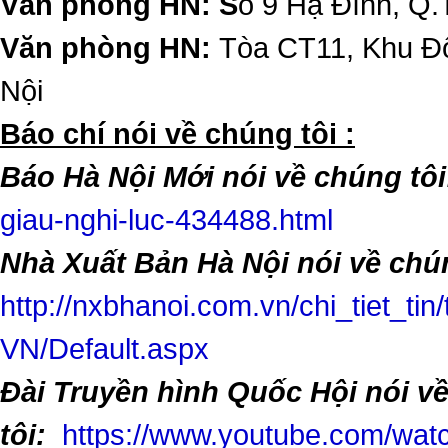
Văn phòng HN: S
ố 9 Hạ Đình, Q.
Văn phòng HN:
Tòa CT11, Khu Đô
Nội
​Báo chí nói về chúng tôi :
Báo Hà Nội Mới nói về chúng tôi
giau-nghi-luc-434488.html
Nhà Xuất Bản Hà Nội nói về chún
http://nxbhanoi.com.vn/chi_tiet_tin
VN/Default.aspx
Đài Truyền hình Quốc Hội nói v
tôi:
https://www.youtube.com/w