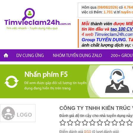
Hôm qua
(08/08/2026)
có
4.764
việc có thêm:
1.701
vị trí
tuyển 
Mỗi
thành viên
được MIỄ
tin lên đầu và
tạo 100 CV
4 web
Timvieclam24h.co
Group TUYỂN DỤNG
.
Tả
ánh chất lượng dịch vụ: 
DV CUNG ỨNG
NHÓM TUYỂN DỤNG ZALO
200+ GROU
Nhấn phím F5
Để xem được gấp đôi số lượng tin tuyển
dụng đang hiển thị trên trang
CÔNG TY TNHH KIẾN TRÚC
Đánh giá độ tin cậy cho nhà tuyển dụng này
Điểm đánh giá
0/10
(0 lượt đánh giá)