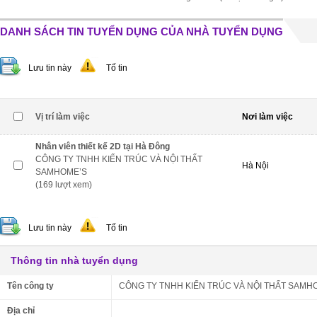
DANH SÁCH TIN TUYỂN DỤNG CỦA NHÀ TUYỂN DỤNG
Lưu tin này
Tố tin
Vị trí làm việc
Nơi làm việc
Nhân viên thiết kế 2D tại Hà Đông
CÔNG TY TNHH KIẾN TRÚC VÀ NỘI THẤT
Hà Nội
SAMHOME’S
(169 lượt xem)
Lưu tin này
Tố tin
Thông tin nhà tuyển dụng
Tên công ty
CÔNG TY TNHH KIẾN TRÚC VÀ NỘI THẤT SAMH
Địa chỉ