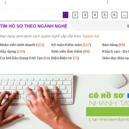
1
1
1
2
3
4
5
6
...
TÌM HỒ SƠ THEO NGÀNH NGHỀ
S
Bạn đang xem danh sách ngành nghề sắp xếp theo:
Ngành hot
Nhân viên kinh doanh (
113
)
Kế toán-Kiểm toán (
127
)
Bán hàng (
95
)
Xây dựng (
124
)
Sinh viên làm thêm (
85
)
Khách sạn - Du l
Cơ khí Dân Dụng-Chế Tạo (
54
)
Điện-Điện tử (
72
)
Giáo dục-Đào tạ