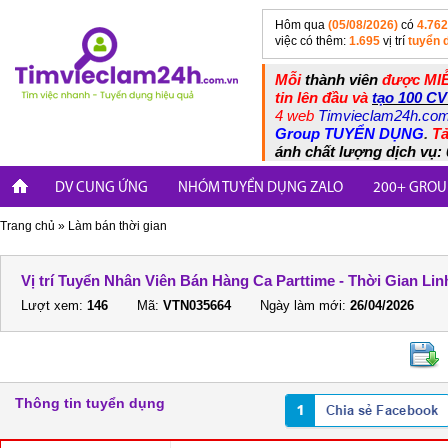
Hôm qua
(05/08/2026)
có
4.762
việc có thêm:
1.695
vị trí
tuyển 
Mỗi
thành viên
được MIỄ
tin lên đầu và
tạo 100 CV
4 web
Timvieclam24h.co
Group TUYỂN DỤNG
.
Tả
ánh chất lượng dịch vụ: 
DV CUNG ỨNG
NHÓM TUYỂN DỤNG ZALO
200+ GROU
Trang chủ
»
Làm bán thời gian
Vị trí Tuyển Nhân Viên Bán Hàng Ca Parttime - Thời Gian Lin
Lượt xem:
146
Mã:
VTN035664
Ngày làm mới:
26/04/2026
Thông tin tuyển dụng