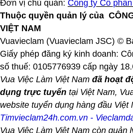
Đơn vị chủ quản:
Công ty Cổ phần
Thuộc quyền quản lý của
CÔNG
VIỆT NAM
Vuavieclam (Vuavieclam JSC) © B
Giấy phép đăng ký kinh doanh: Cô
số thuế: 0105776939 cấp ngày 18
Vua Việc Làm Việt Nam
đã hoạt đ
dụng trực tuyến
tại Việt Nam,
Vua
website tuyển dụng hàng đầu Việ
Timvieclam24h.com.vn
-
Vieclam
Vua Việc Làm Việt Nam
còn quản l