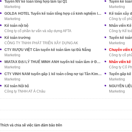
Tuyển NV kế toán tổng hợp làm tại Q1
Tuyển kế toá
Marketing
Marketing
GOLDA HOTEL Tuyển kế toán tổng hợp có kinh nghiệm làm ở Q5
Kế toán xây 
Marketing
Công ty cổ ph
Kế toán nội bộ
Nhân viên Kế
Công ty cổ phần tư vấn và xây dựng AFTA
Công ty Kế to
Kế toán trưởng
Tuyển kế toán
CÔNG TY TNHH PHÁT TRIỂN XÂY DỰNG AK
Marketing
CTY RƯỢU VIỆT Cần tuyển kế toán làm tại Đà Nẵng
Marketing
Công ty cổ p
MIATAX ĐẠI LÝ THUẾ MINH ANH tuyển kế toán làm ở Đồng Nai
Nhân viên kế 
Marketing
Công ty Cổ Ph
CTY VINH NAM tuyển gấp 1 kế toán công nợ tại Tân Kim BC
Marketing
Marketing
Kế toán Nội bộ
NGUYÊN LIỆU 
Công ty TNHH AT Á Châu
Marketing
Thích và chia sẽ việc làm đảm bảo trên