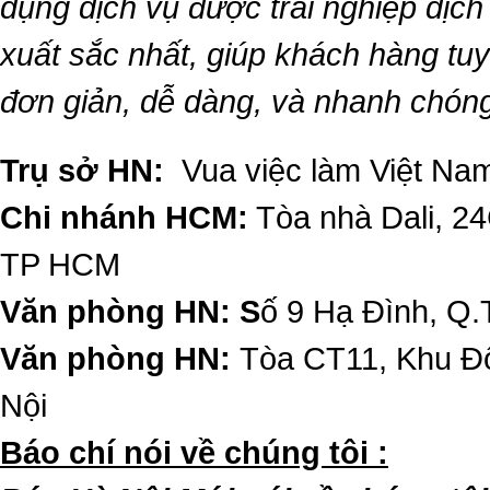
dụng dịch vụ được trải nghiệp dịc
xuất sắc nhất, giúp khách hàng t
đơn giản, dễ dàng, và nhanh chón
Trụ sở HN:
Vua việc làm Việt Nam
Chi nhánh HCM:
Tòa nhà Dali, 2
TP HCM
Văn phòng HN: S
ố 9 Hạ Đình, Q.
Văn phòng HN:
Tòa CT11, Khu Đô
Nội
​Báo chí nói về chúng tôi :