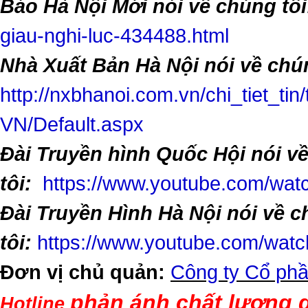
Báo Hà Nội Mới nói về chúng tôi
giau-nghi-luc-434488.html
Nhà Xuất Bản Hà Nội nói về chún
http://nxbhanoi.com.vn/chi_tiet_tin
VN/Default.aspx
Đài Truyền hình Quốc Hội nói v
tôi:
https://www.youtube.com/w
Đài Truyền Hình Hà Nội nói về 
tôi:
https://www.youtube.com/wa
Đơn vị chủ quản:
Công ty Cổ phầ
phản ánh chất lượng d
Hotline