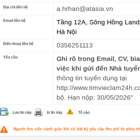
Địa chỉ liên hệ
a.hrhan@atasia.vn
Email liên hệ
Tầng 12A, Sông Hồng Land,
Hà Nội
Điện thoại liên hệ
0356251113
Yêu cầu
Ghi rõ trong Email, CV, bì
việc khi gửi đến Nhà tuyể
thông tin tuyển dụng tại
http://www.timvieclam24h.co
bộ. Hạn nộp: 30/05/2026"
Lưu tin này
In tin này
Tố cáo
Người tìm việc cảnh giác khi có bất kỳ yêu cầu thu phí từ phía 