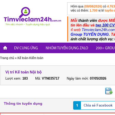
Hôm qua
(08/08/2026)
có
4.763
việc có thêm:
1.700
vị trí
tuyển 
Mỗi
thành viên
được MIỄ
tin lên đầu và
tạo 100 CV
4 web
Timvieclam24h.co
Group TUYỂN DỤNG
.
Tả
ánh chất lượng dịch vụ: 
DV CUNG ỨNG
NHÓM TUYỂN DỤNG ZALO
200+ GROU
Trang chủ
»
Kế toán-Kiểm toán
Vị trí Kế toán Nội bộ
Lượt xem:
183
Mã:
VTN035717
Ngày làm mới:
07/05/2026
Thông tin tuyển dụng