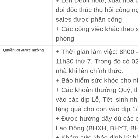
+ Lên Debit note, xuất hóa
dõi đốc thúc thu hồi công 
sales được phân công
+ Các công việc khác theo
phòng
Quyền lợi được hưởng
+ Thời gian làm việc: 8h00
11h30 thứ 7. Trong đó có 02 
nhà khi lên chính thức.
+ Bảo hiểm sức khỏe cho n
+ Các khoản thưởng Quý, t
vào các dịp Lễ, Tết, sinh n
tặng quà cho con vào dịp 1/6
+ Được hưởng đầy đủ các c
Lao Động (BHXH, BHYT, B
+ Khám sức khỏe định kỳ h