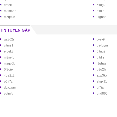
ercek3
6ftug2
m3m4dn
bftdis
mzqc0b
i1ghae
TIN TUYỂN GẤP
ga362r
cyzy9h
cjtm91
os4uym
ercek3
6ftug2
m3m4dn
bftdis
mzqc0b
i1ghae
0f8oie
b8q2hj
4ue2x2
zxw3kx
p6li7z
ekqx91
dcazwm
pi7iah
cqtmfu
gnd865