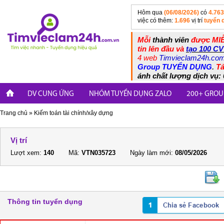
Hôm qua
(06/08/2026)
có
4.763
việc có thêm:
1.696
vị trí
tuyển 
Mỗi
thành viên
được MIỄ
tin lên đầu và
tạo 100 CV
4 web
Timvieclam24h.co
Group TUYỂN DỤNG
.
Tả
ánh chất lượng dịch vụ: 
DV CUNG ỨNG
NHÓM TUYỂN DỤNG ZALO
200+ GROU
Trang chủ
»
Kiếm toán tài chính/xây dựng
Vị trí
Lượt xem:
140
Mã:
VTN035723
Ngày làm mới:
08/05/2026
Thông tin tuyển dụng