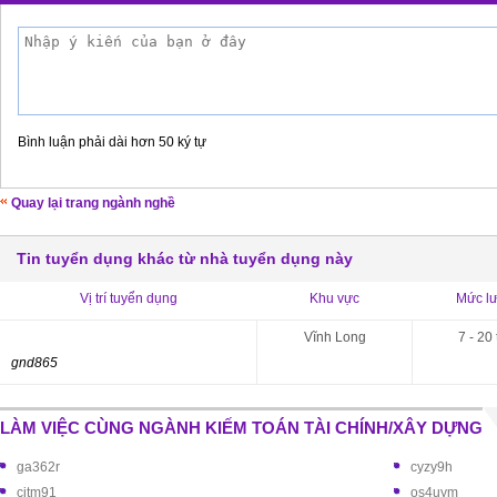
Bình luận phải dài hơn 50 ký tự
Quay lại trang ngành nghề
Tin tuyển dụng khác từ nhà tuyển dụng này
Vị trí tuyển dụng
Khu vực
Mức l
Vĩnh Long
7 - 20 
gnd865
LÀM VIỆC CÙNG NGÀNH KIẾM TOÁN TÀI CHÍNH/XÂY DỰNG
ga362r
cyzy9h
cjtm91
os4uym