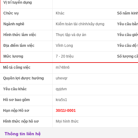
Vị trí tuyển dụng
Chức vụ
Khác
Số năm kin
Ngành nghề
Kiếm toán tài chính/xây dựng
Yêu cầu bằ
Hình thức làm việc
Thực tập và dự án
Yêu cầu giới
Địa điểm làm việc
Vĩnh Long
Yêu cầu độ 
Mức lương
7 - 20 triệu
Số lượng c
Mô tả công việc
m748n6
Quyền lợi được hưởng
uhevqr
Yêu cầu khác
qyjdvn
Hồ sơ bao gồm
kra5s1
Hạn nộp Hồ sơ
30/11/-0001
Hình thức nộp hồ sơ
Mọi hình thức
Thông tin liên hệ