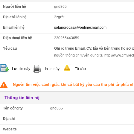
Người liên hệ
gnd865
Địa chỉ liên hệ
2zgr5t
Email liên hệ
sofanordcasa@onlinecmail.com
Điện thoại liên hệ
230255443659
Yêu cầu
Ghi rõ trong Email, CV, bìa và bên trong hồ sơ 
nguồn thông tin tuyển dụng tại http://www.timviec
Lưu tin này
In tin này
Tố cáo
Người tìm việc cảnh giác khi có bất kỳ yêu cầu thu phí từ phía 
Thông tin liên hệ
Tên công ty
gnd865
Địa chỉ
Website