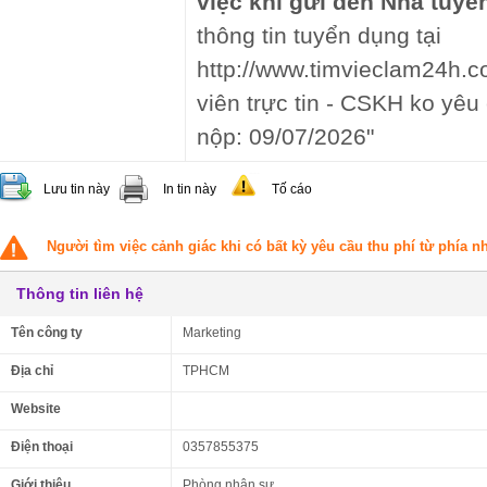
việc khi gửi đến Nhà tuyể
thông tin tuyển dụng tại
http://www.timvieclam24h.co
viên trực tin - CSKH ko yêu
nộp: 09/07/2026"
Lưu tin này
In tin này
Tố cáo
Người tìm việc cảnh giác khi có bất kỳ yêu cầu thu phí từ phía 
Thông tin liên hệ
Tên công ty
Marketing
Địa chỉ
TPHCM
Website
Điện thoại
0357855375
Giới thiệu
Phòng nhân sự