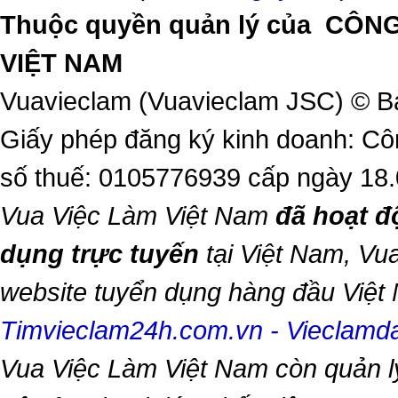
Thuộc quyền quản lý của
CÔNG
VIỆT NAM
Vuavieclam (Vuavieclam JSC) © B
Giấy phép đăng ký kinh doanh: Cô
số thuế: 0105776939 cấp ngày 18
Vua Việc Làm Việt Nam
đã hoạt đ
dụng trực tuyến
tại Việt Nam,
Vua
website tuyển dụng hàng đầu Việ
Timvieclam24h.com.vn
-
Vieclam
Vua Việc Làm Việt Nam
còn quản l