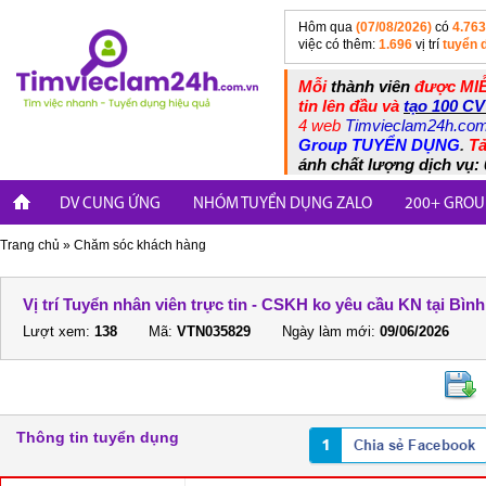
Hôm qua
(07/08/2026)
có
4.763
việc có thêm:
1.696
vị trí
tuyển 
Mỗi
thành viên
được MIỄ
tin lên đầu và
tạo 100 CV
4 web
Timvieclam24h.co
Group TUYỂN DỤNG
.
Tả
ánh chất lượng dịch vụ: 
DV CUNG ỨNG
NHÓM TUYỂN DỤNG ZALO
200+ GROU
Trang chủ
»
Chăm sóc khách hàng
Vị trí Tuyển nhân viên trực tin - CSKH ko yêu cầu KN tại Bìn
Lượt xem:
138
Mã:
VTN035829
Ngày làm mới:
09/06/2026
Thông tin tuyển dụng