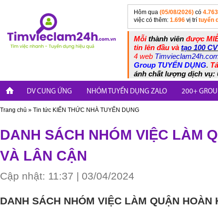
Hôm qua
(05/08/2026)
có
4.763
việc có thêm:
1.696
vị trí
tuyển 
Mỗi
thành viên
được MIỄ
tin lên đầu và
tạo 100 CV
4 web
Timvieclam24h.co
Group TUYỂN DỤNG
.
Tả
ánh chất lượng dịch vụ: 
DV CUNG ỨNG
NHÓM TUYỂN DỤNG ZALO
200+ GROU
Trang chủ
»
Tin tức
KIẾN THỨC NHÀ TUYỂN DỤNG
DANH SÁCH NHÓM VIỆC LÀM 
VÀ LÂN CẬN
Cập nhật: 11:37 | 03/04/2024
DANH SÁCH NHÓM VIỆC LÀM QUẬN HOÀN 