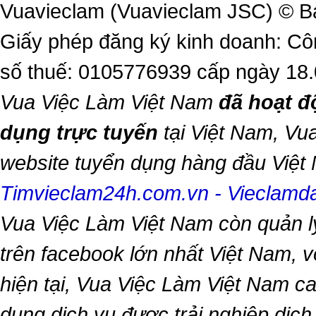
Vuavieclam (Vuavieclam JSC) © B
Giấy phép đăng ký kinh doanh: Cô
số thuế: 0105776939 cấp ngày 18
Vua Việc Làm Việt Nam
đã hoạt đ
dụng trực tuyến
tại Việt Nam,
Vua
website tuyển dụng hàng đầu Việ
Timvieclam24h.com.vn
-
Vieclam
Vua Việc Làm Việt Nam
còn quản l
trên facebook lớn nhất Việt Nam, vớ
hiện tại,
Vua Việc Làm Việt Nam
ca
dụng dịch vụ được trải nghiệp dịc